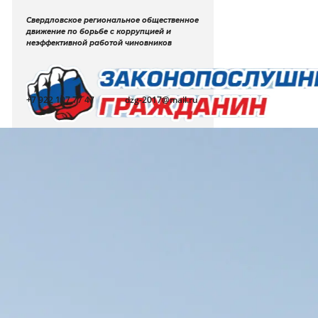
Свердловское региональное общественное
движение по борьбе с коррупцией и
неэффективной работой чиновников
+7 922 107 77 47
dzg-2017@mail.ru