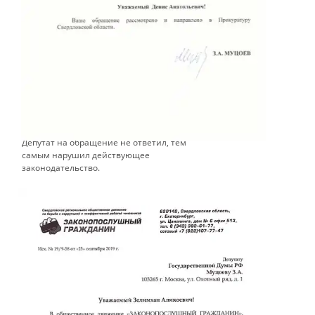
В адрес Депутата Государственной Думы
РФ Муцоева З.А. направлено обращение
Движения с просьбой обратиться к
президенту России Путину В.В. с
предложением отправить Правительство
Дмитрия Медведева в отставку.
​Депутат на обращение не ответил, тем
самым нарушил действующее
законодательство.