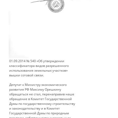
В адрес Депутата Государственной Думы
РФ Муцоева З.А. направлено обращение
с предложением обратиться к Министру
экономического развития РФ Орешкину
М.С. с просьбой убрать из Приказа
Минэкономразвития России от
01.09.2014 № 540 «Об утверждении
классификатора видов разрешенного
использования земельных участков»
вышки сотовой связи.
​Депутат к Министру экономического
развития РФ Максиму Орешкину
обращаться не стал, перенаправив наше
обращение в Комитет Государственной
Думы по государственному строительству
и законодательству и в Комитет
Государственной Думы по природным
ресурсам, собственности и земельным