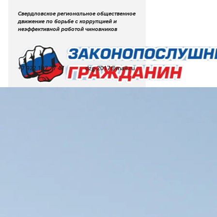
Свердловское региональное общественное
движение по борьбе с коррупцией и
неэффективной работой чиновников
+7 922 107 77 47
dzg-2017@mail.ru