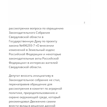
В адрес депутата Законодательного
Собрания Свердловской области
Якимова В. В. направлено обращение, с
просьбой внести в проект
законодательного собрания
Свердловской области инициативу о
рассмотрении вопроса по обращению
Законодательного Собрания
Свердловской области в
Государственную Думу по проекту
закона №496293-7 «О внесении
изменений в Земельный кодекс
Российской Федерации и некоторые
законодательные акты Российской
Федерации» в интересах жителей
Свердловской области.
Депутат вносить инициативу в
Законодательное собрание не стал,
перенаправив обращение для
рассмотрения в комитет по аграрной
политике, природопользованию и
охране окружающей среде, который
рекомендовал Движению самим
внести вклад в решение данной