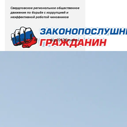
Свердловское региональное общественное
движение по борьбе с коррупцией и
неэффективной работой чиновников
+7 922 107 77 47
dzg-2017@mail.ru