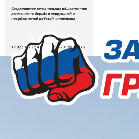
Свердловское региональное общественное
движение по борьбе с коррупцией и
неэффективной работой чиновников
+7 922 107 77 47
dzg-2017@mail.ru