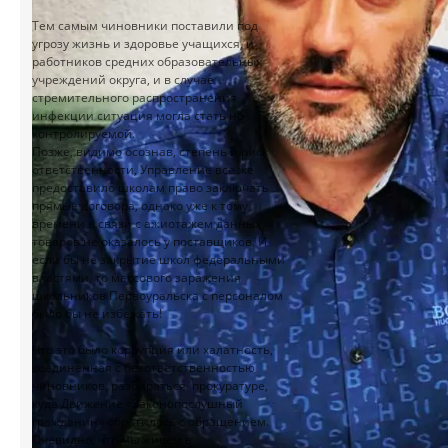
Тем самым чиновники поставили под
угрозу жизнь и здоровье учащихся, и
работников средних образовательных
учреждений округа, и в случае
стремительного распространения
инфекции ситуация могла стать не
контролируемой.
Позже, видимо осознав, степень и риск
ответственности, Управление все же
предоставило школам право заключать
прямые договора, однако уже к тому
времени в связи с ажиотажем данных
товаров не оказалось у поставщиков. И
если бы не закрытие школ федеральными
властями, то массового заражения
школьников Первоуральска с персоналом
было бы не избежать!
Что это было коррупция или халатность,
соединенная с безответственностью
чиновников, разбираться прокуратуре,
куда Движение «Законопослушный
гражданин» обратилось с обращением.
Очевидно, что мы живем в