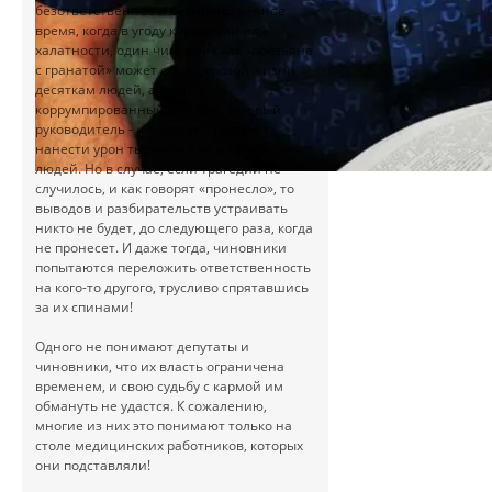
безответственное и безнравственное
время, когда в угоду коррупции или
халатности, один чиновник как «обезьяна
с гранатой» может стать угрозой жизни
десяткам людей, а один
коррумпированный или бестолковый
руководитель - чиновник, способен
нанести урон тысячам или миллионам
людей. Но в случае, если трагедии не
случилось, и как говорят «пронесло», то
выводов и разбирательств устраивать
никто не будет, до следующего раза, когда
не пронесет. И даже тогда, чиновники
попытаются переложить ответственность
на кого-то другого, трусливо спрятавшись
за их спинами!
Одного не понимают депутаты и
чиновники, что их власть ограничена
временем, и свою судьбу с кармой им
обмануть не удастся. К сожалению,
многие из них это понимают только на
столе медицинских работников, которых
они подставляли!