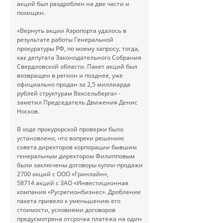
акций был раздроблен на две части и
похищен.
«Вернуть акции Аэропорта удалось в
результате работы Генеральной
прокуратуры РФ, по моему запросу, тогда,
как депутата Законодательного Собрания
Свердловской области. Пакет акций был
возвращен в регион и позднее, уже
официально продан за 2,5 миллиарда
рублей структурам Вексельберга» -
заметил Председатель Движения Денис
Носков.
В ходе прокурорской проверки было
установлено, что вопреки решению
совета директоров корпорации бывшим
генеральным директором Филипповым
были заключены договоры купли-продажи
2700 акций с ООО «Гринлайн»,
58714 акций с ЗАО «Инвестиционная
компания «Русрегионбизнес». Дробление
пакета привело к уменьшению его
стоимости, условиями договоров
предусмотрена отсрочка платежа на один