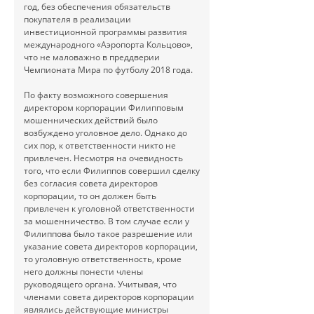
год, без обеспечения обязательств
покупателя в реализации
инвестиционной программы развития
международного «Аэропорта Кольцово»,
что не маловажно в преддверии
Чемпионата Мира по футболу 2018 года.
По факту возможного совершения
директором корпорации Филипповым
мошеннических действий было
возбуждено уголовное дело. Однако до
сих пор, к ответственности никто не
привлечен. Несмотря на очевидность
того, что если Филиппов совершил сделку
без согласия совета директоров
корпорации, то он должен быть
привлечен к уголовной ответственности
за мошенничество. В том случае если у
Филиппова было такое разрешение или
указание совета директоров корпорации,
то уголовную ответственность, кроме
него должны понести члены
руководящего органа. Учитывая, что
членами совета директоров корпорации
являлись действующие министры