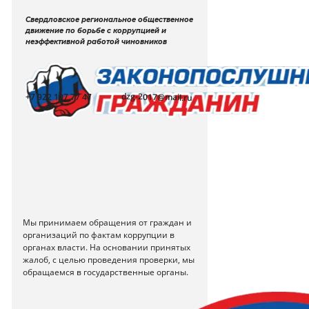
Свердловское региональное общественное
движение по борьбе с коррупцией и
неэффективной работой чиновников
dzg-2017@mail.ru
+7 922 107 77 47
Мы принимаем обращения от граждан и
организаций по фактам коррупции в
органах власти. На основании принятых
жалоб, с целью проведения проверки, мы
обращаемся в государственные органы.