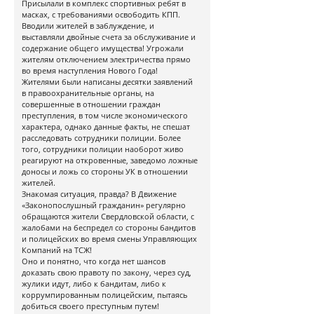
Присылали в комплекс спортивных ребят в
масках, с требованиями освободить КПП.
Вводили жителей в заблуждение, и
выставляли двойные счета за обслуживание и
содержание общего имущества! Угрожали
жителям отключением электричества прямо
во время наступления Нового Года!
Жителями были написаны десятки заявлений
в правоохранительные органы, на
совершенные в отношении граждан
преступления, в том числе экономического
характера, однако данные факты, не спешат
расследовать сотрудники полиции. Более
того, сотрудники полиции наоборот живо
реагируют на откровенные, заведомо ложные
доносы и ложь со стороны УК в отношении
жителей.
Знакомая ситуация, правда? В Движение
«Законопослушный гражданин» регулярно
обращаются жители Свердловской области, с
жалобами на беспредел со стороны бандитов
и полицейских во время смены Управляющих
Компаний на ТСЖ!
Оно и понятно, что когда нет шансов
доказать свою правоту по закону, через суд,
жулики идут, либо к бандитам, либо к
коррумпированным полицейским, пытаясь
добиться своего преступным путем!