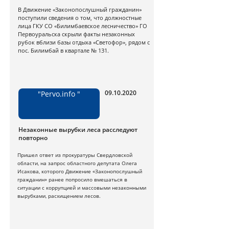
В Движение «Законопослушный гражданин»
поступили сведения о том, что должностные
лица ГКУ СО «Билимбаевское лесничество» ГО
Первоуральска скрыли факты незаконных
рубок вблизи базы отдыха «Светофор», рядом с
пос. Билимбай в квартале № 131.
09.10.2020
"Pervo.info "
Незаконные вырубки леса расследуют
повторно
Пришел ответ из прокуратуры Свердловской
области, на запрос областного депутата Олега
Исакова, которого Движение «Законопослушный
гражданин» ранее попросило вмешаться в
ситуации с коррупцией и массовыми незаконными
вырубками, расхищением лесов.