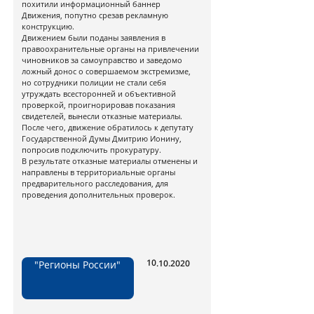
похитили информационный баннер
Движения, попутно срезав рекламную
конструкцию.
Движением были поданы заявления в
правоохранительные органы на привлечении
чиновников за самоуправство и заведомо
ложный донос о совершаемом экстремизме,
но сотрудники полиции не стали себя
утруждать всесторонней и объективной
проверкой, проигнорировав показания
свидетелей, вынесли отказные материалы.
После чего, движение обратилось к депутату
Государственной Думы Дмитрию Ионину,
попросив подключить прокуратуру.
В результате отказные материалы отменены и
направлены в территориальные органы
предварительного расследования, для
проведения дополнительных проверок.
10.10.2020
"Регионы России"