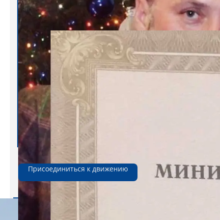
"Они берут взятки, потому
что слабые,
честно жить намного
сложнее"
Присоединиться к движению