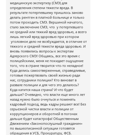
медицинскую экспертизу (СМЭ) для
определения степени тяжести вреда. В
результате потерпевшему пришлось заново
делать рентген в платной больнице и только
потом проходить СМЭ. Вершиной начатого,
стало заключение СМЭ, что у потерпевшего
не средний или тяжкий вред здоровью, а всего
лишь легкий вред здоровью при котором
уголовное дело не возбуждается, в отличие от
тяжкого и средней тяжести вреда здоровью. И
вновь появились вопросы к экспертам
Адлерского СМЭ! Общаясь, все это время с
полицейскими, меня не покидает ощущение
того, что в стране творится что-то неладное!
Куда делись самоотверженные, справедливые,
готовые пожертвовать своей жизнью ради
нас, сотрудники полиции? Кто виноват в
развале полиции и для чего это делалось?
Куда катится наша страна? И что будет
дальше? Очевидно, что власти еще много лет
назад нужно было очнуться и поменять
кадровый подход, ведь кадры решают все! Без
серьезной чистки власти и полиции от
коррупционеров и оборотней в погонах
дальше будет катастрофа! Общественным
Движением «Законопослушный гражданин»
по вышеописанной ситуации готовятся
обращения в УСБ, Прокуратуру, ФСБ.