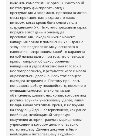
выяснять компетентные органы. Участковый
не стал сразу фиксировать следы
преступления и оформлять протокол осмотра
места происшествия, а сделал это лишь
вечером, когда кровь была смыта с пола
сотрудниками УК. Не хотел опрашивать страж
порядка в этот день и очевидцев
преступления, находившихся в момент
нападения прямо в помещении УК. Странно
зазвучали предположения участкового о
нанесении потерпевшим какой-то царапины
на лоб нападавшего, при том, что очевидцы
прямо говорили об одностороннем
нападении и ударе Алексановым головой в
нос потерпевшему, в результате чего и могла
образоваться царапина. Весь этот процесс
выглядел неприлично. Поэтому пришлось
поправлять работу полицейского, после чего
очевидцы самостоятельно написали
объяснения, сделав с них копии, которые под
роспись вручили участковому. Далее, Павел
Киларь начал затягивать время, и не вручил
на следующий день потерпевшему, как ранее
пообещал, необходимый запрос для
получения истории травмы в медицинском
учреждении в котором делали операцию
потерпевшему. Данные документы были
необходимы потерпевшему в судебно-