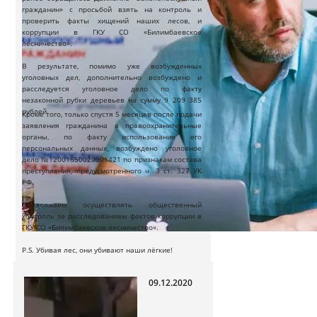
гражданин» с просьбой взять на контроль и
проверить факты хищений наших лесов, и
коррупции в ГКУ СО «Билимбаевское
лесничество».
В результате, помимо уже возбужденных
уголовных дел, дополнительно возбуждено и
расследуется уголовное дело по факту
незаконной рубки деревьев на сумму 9 209 385
рублей.
Кроме того, только спустя 5 месяцев после подачи
заявления гражданина в правоохранительные
органы, по факту использования его
персональных данных, возбуждено уголовное
дело №12001650020001421 по признакам состава
преступления, предусмотренного ч. 3 ст. 327 УК
РФ.
Продолжаем осуществлять общественный
контроль за расследованием фактов коррупции в
ГКУ СО «Билимбаевское лесничество».
P.S. Убивая лес, они убивают наши лёгкие!
09.12.2020