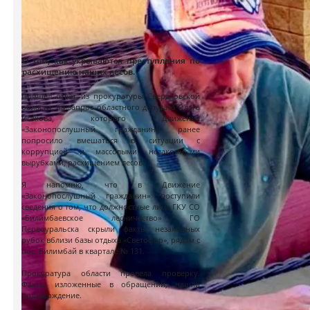
О том, как укрываются преступления по
расхищению наших лесов.
Пришел ответ из прокуратуры Свердловской
области, на запрос областного депутата Олега
Исакова, которого Движение
«Законопослушный гражданин» ранее
попросило вмешаться в ситуации с
коррупцией и массовыми незаконными
вырубками, расхищением лесов.
Я напомню, что в Движение
«Законопослушный гражданин» поступили
сведения о том, что должностные лица ГКУ СО
«Билимбаевское лесничество» ГО
Первоуральска скрыли факты незаконных
рубок вблизи базы отдыха «Светофор», рядом с
пос. Билимбай в квартале № 131.
Прокуратура области провела проверку.
Факты, изложенные в обращении, нашли
подтверждение.