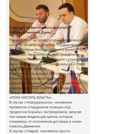
О работе эффективного депутата
Государственной Думы!
Пришел ответ из прокуратуры Свердловской
области, на запрос депутата Государственной
Думы Дмитрия Ионина, которого ранее
Движение «Законопослушный гражданин»
попросило вмешаться в ситуацию с коррупцией
и круговой порукой в г. Новоуральске и Ревде
Свердловской области.
Я напомню, что в марте этого года с целью
борьбы с коррупцией, Движение
«Законопослушный гражданин» разместило
информационные плакаты в городах
Свердловской области, на которых значилось
«ПОРА ЧИСТИТЬ ВЛАСТЬ!».
В случае с Новоуральском, чиновники
привлекли сотрудников полиции под
предлогом борьбы с экстремизмом, запугав
тем самым владельцев щитов, которые
отказались от исполнения договора и сняли
плакаты Движения.
В случае с Ревдой, чиновники просто