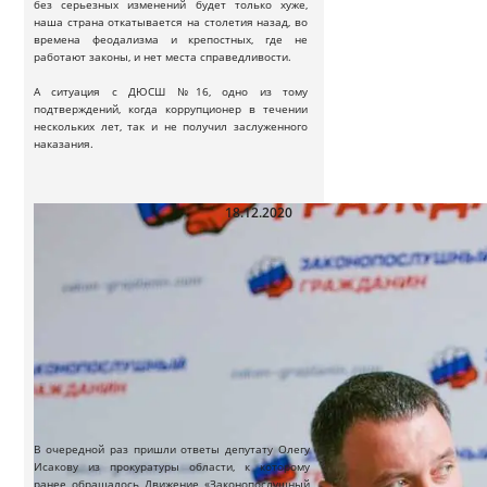
без серьезных изменений будет только хуже,
наша страна откатывается на столетия назад, во
времена феодализма и крепостных, где не
работают законы, и нет места справедливости.
А ситуация с ДЮСШ №16, одно из тому
подтверждений, когда коррупционер в течении
нескольких лет, так и не получил заслуженного
наказания.
18.12.2020
О новых фактах коррупции при
расхищении наших лесов!
В очередной раз пришли ответы депутату Олегу
Исакову из прокуратуры области, к которому
ранее обращалось Движение «Законопослушный