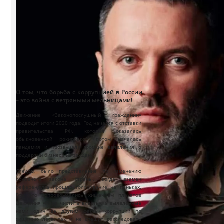
О том, что борьба с коррупцией в России
– это война с ветряными мельницами!
Движение «Законопослушный гражданин»
подводит итоги 2020 года. Год начался с отставки
правительства РФ, которая оказалась
обыкновенной рокировкой, потом началась
пандемия и прозвучали громкие заявления о
поддержки бизнеса и граждан.
Следом, было представление по изменению
основного закона страны, когда взамен
референдума прошло голосование на пеньках.
Все это сопровождались хищением плакатов
Движения «Пора чистить власть», а выявленные
нами один за другим факты коррупции по
хищению леса, так и не спешит расследовать