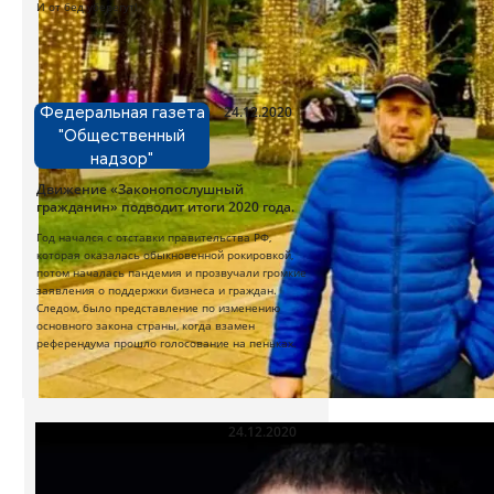
И от бед уберегут!
24.12.2020
Федеральная газета
"Общественный
надзор"
Движение «Законопослушный
гражданин» подводит итоги 2020 года.
Год начался с отставки правительства РФ,
которая оказалась обыкновенной рокировкой,
потом началась пандемия и прозвучали громкие
заявления о поддержки бизнеса и граждан.
Следом, было представление по изменению
основного закона страны, когда взамен
референдума прошло голосование на пеньках.
24.12.2020