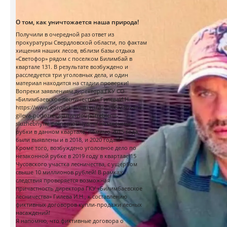
О том, как уничтожается наша природа!
Получили в очередной раз ответ из
прокуратуры Свердловской области, по фактам
хищения наших лесов, вблизи базы отдыха
«Светофор» рядом с поселком Билимбай в
квартале 131. В результате возбуждено и
расследуется три уголовных дела, и один
материал находится на стадии проверки!
Вопреки заявлениям директора ГКУ СО
«Билимбаевское лесничество» ГилеваИ.Н.
https://www.gorodskievesti.ru/2020/06/23/ivana-
gileva-podozrevayut-v-zloupotreblenii-
sluzhebnymi-polnomochiyami/
незаконные
рубки в данном квартале, помимо 2015 года,
были выявлены и в 2018, и 2020 годах!
Кроме того, возбуждено уголовное дело по
незаконной рубке в 2019 году в квартале 15
Чусовского участка лесничества, с ущербом
свыше 10 миллионов рублей! В рамках
следствия проверяется возможная
причастность директора ГКУ «Билимбаевское
лесничества» Гилева И.Н., к составлению
фиктивных договоров купли-продажи лесных
насаждений!
Я напомню, что фиктивные договора о