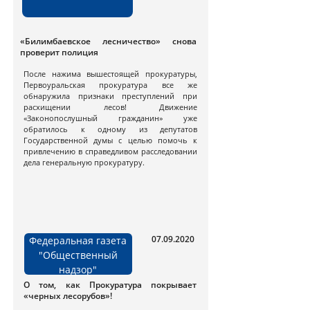
«Билимбаевское лесничество» снова
проверит полиция
После нажима вышестоящей прокуратуры,
Первоуральская прокуратура все же
обнаружила признаки преступлений при
расхищении лесов! Движение
«Законопослушный гражданин» уже
обратилось к одному из депутатов
Государственной думы с целью помочь к
привлечению в справедливом расследовании
дела генеральную прокуратуру.
07.09.2020
Федеральная газета
"Общественный
надзор"
О том, как Прокуратура покрывает
«черных лесорубов»!