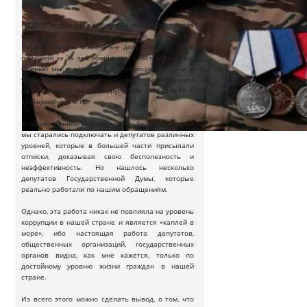
полиция.
Незаметно для всех нас, повысились кадастровая
стоимость недвижимости и налогов,
Первоуральские обманутые дольщики так и не
получили за 25 лет обещанных властью квартир.
Осенью мы столкнулись с коррупцией в Сочи и
умышленным, многолетним затягиванием
расследования факта коррупции в ДЮСШ №16 г.
Екатеринбурга и пр.
В общественной работе по борьбе с коррупцией
мы старались подключать и депутатов различных
уровней, которые в большей части присылали
отписки, доказывая свою бесполезность и
неэффективность. Но нашлось несколько
депутатов Государственной Думы, которые
реально работали по нашим обращениям.
Однако, эта работа никак не повлияла на уровень
коррупции в нашей стране и является «каплей в
море», ибо настоящая работа депутатов,
общественных организаций, государственных
органов видна, как мне кажется, только по
достойному уровню жизни граждан в нашей
стране.
Из всего этого можно сделать вывод, о том, что