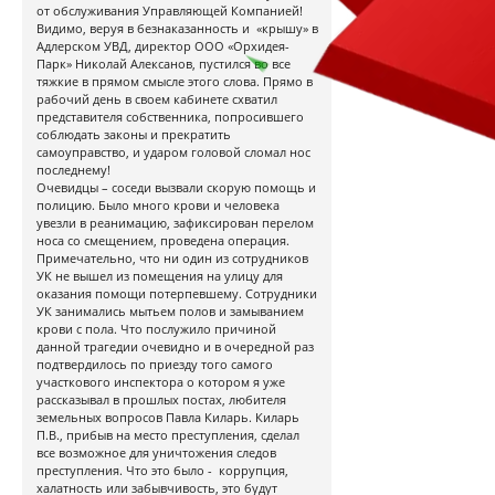
от обслуживания Управляющей Компанией!
Видимо, веруя в безнаказанность и «крышу» в
Адлерском УВД, директор ООО «Орхидея-
Парк» Николай Алексанов, пустился во все
тяжкие в прямом смысле этого слова. Прямо в
рабочий день в своем кабинете схватил
представителя собственника, попросившего
соблюдать законы и прекратить
самоуправство, и ударом головой сломал нос
последнему!
Очевидцы – соседи вызвали скорую помощь и
полицию. Было много крови и человека
увезли в реанимацию, зафиксирован перелом
носа со смещением, проведена операция.
Примечательно, что ни один из сотрудников
УК не вышел из помещения на улицу для
оказания помощи потерпевшему. Сотрудники
УК занимались мытьем полов и замыванием
крови с пола. Что послужило причиной
данной трагедии очевидно и в очередной раз
подтвердилось по приезду того самого
участкового инспектора о котором я уже
рассказывал в прошлых постах, любителя
земельных вопросов Павла Киларь. Киларь
П.В., прибыв на место преступления, сделал
все возможное для уничтожения следов
преступления. Что это было - коррупция,
халатность или забывчивость, это будут