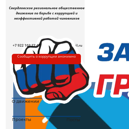
Свердловское региональное общественное
движение по борьбе с коррупцией и
неэффективной работой чиновников
+7 922 107 77 47
dzg-2017@mail.ru
Сообщить о коррупции анонимно
Записаться на личный приём
О движении
Биография
Проекты
Посты