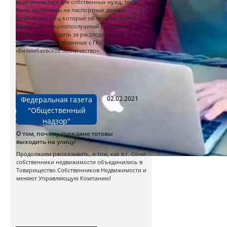
выделении леса для собственных нужд, тогда
были заключены на паспортные данные
физических лиц, которые об этом не знали!
Движение «Законопослушный гражданин»
продолжает следить за расследованием
уголовных дел, связанных с ГКУ СО
«Билимбаевское лесничество».
02.02.2021
Федеральная газета
"Общественный
надзор"
О том, почему граждане готовы
выходить на улицу!
Продолжаем рассказывать, о том, как в г. Сочи
собственники недвижимости объединились в
Товарищество Собственников Недвижимости и
меняют Управляющую Компанию!