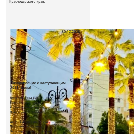
Краснодарского края.
30.12.2020
Поздравление с наступающим
2021 годом!
Пожелаю в год Быка
Взять удачу за рога,
А плохому настроенью
Дать хорошего пинка!
Ценит Бык любовь и труд,
Пусть они не подведут,
Вам подарят много счастья,