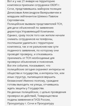
Вот и у нас 21 января на территорию
комплекса приехали сотрудники ОБЭП г.
Сочи, представившись майором полиции
Денисовым Александром Валерьевичем и
младшим лейтенантом Шляжко Павлом
Сергеевичем.
Полицейские вызвали представителей ТСН,
для дачи объяснений по заявлению
директора Управляющей Компании.
Однако, сразу после того как жители начали
снимать сотрудников на телефоны,
поспешили удалиться с территории
комплекса, так и не разъяснив нам сути
поданного заявления, по которому они
проводят проверку, и отказавшись
принимать от ТСН необходимые для
проверки объяснения и пояснения.
Все эти события, показывают, что
полицейские сегодня охраняют интересы не
общества и государства, а интересы тех, или
иных структур, пытающихся вершить
беззаконие! Именно поэтому, граждане
готовы выходить на улицы, отчаявшись
ждать защиты у Государства.
На данных полицейских, с целью проведения
проверки их действий, Товариществом
поданы заявления в ГУСБ России,
Прокуратуру г. Сочи и Прокуратуру